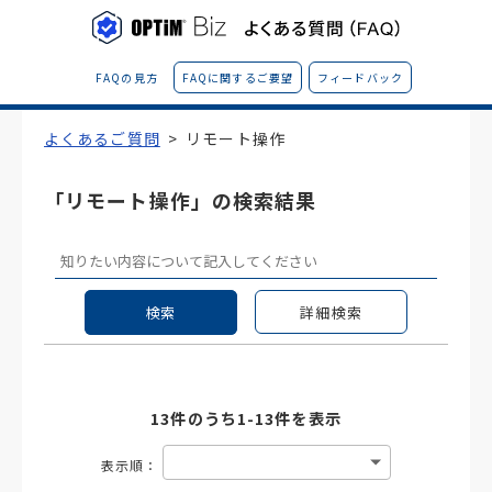
FAQの見方
FAQに関するご要望
フィードバック
よくあるご質問
>
リモート操作
「リモート操作」の検索結果
検索
詳細検索
13
件のうち1-
13
件を表示
表示順
：